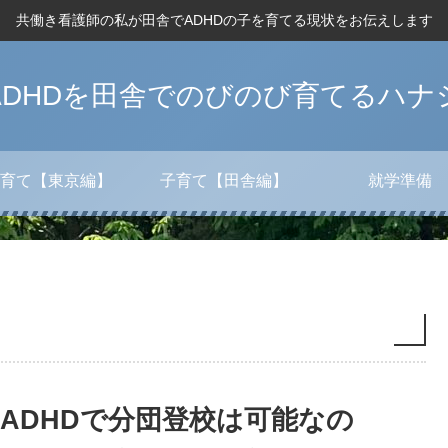
共働き看護師の私が田舎でADHDの子を育てる現状をお伝えします
ADHDを田舎でのびのび育てるハナ
育て【東京編】
子育て【田舎編】
就学準備
ADHDで分団登校は可能なの